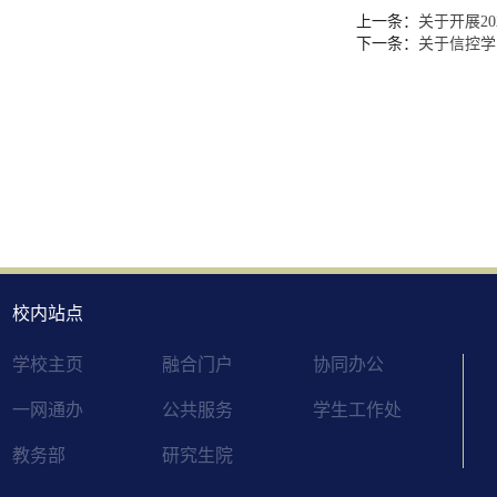
上一条：
关于开展2
下一条：
关于信控学
校内站点
学校主页
融合门户
协同办公
一网通办
公共服务
学生工作处
教务部
研究生院