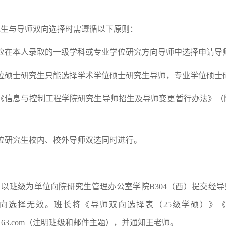
究生与导师双向选择时需遵循以下原则：
应在本人录取的一级学科或专业学位研究方向导师中选择申请导
位硕士研究生只能选择学术学位硕士研究生导师，专业学位硕士
《信息与控制工程学院研究生导师招生及导师变更暂行办法》（
位研究生校内、校外导师双选同时进行。
：
前，以班级为单位向院研究生管理办公室学院B304（西）提交经
向选择无效。班长将《导师双向选择表（25级学硕）》《导
wang@163.com（注明班级和邮件主题），并通知王老师。